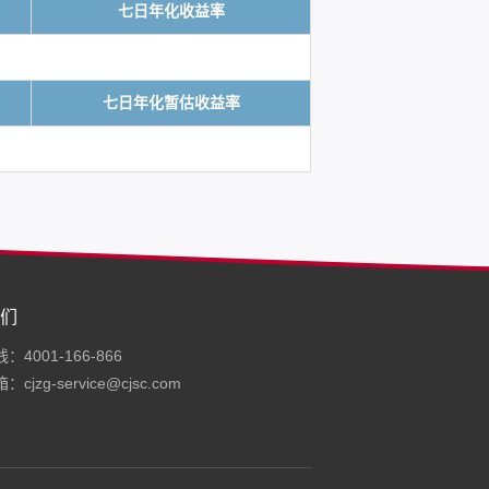
七日年化收益率
七日年化暂估收益率
们
4001-166-866
cjzg-service@cjsc.com