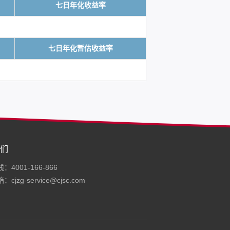
七日年化收益率
七日年化暂估收益率
们
4001-166-866
cjzg-service@cjsc.com