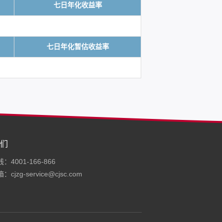
七日年化收益率
七日年化暂估收益率
们
4001-166-866
cjzg-service@cjsc.com