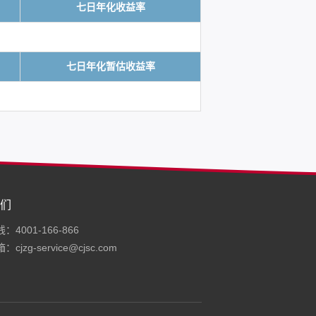
七日年化收益率
七日年化暂估收益率
们
4001-166-866
cjzg-service@cjsc.com