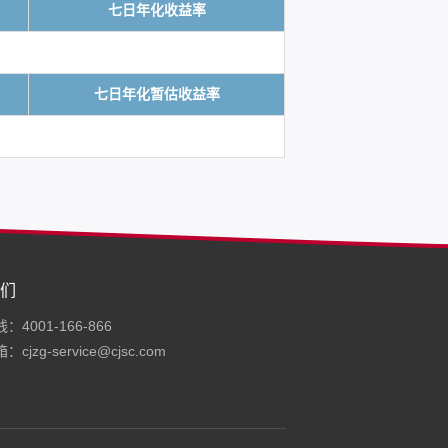
七日年化收益率
七日年化暂估收益率
们
4001-166-866
cjzg-service@cjsc.com