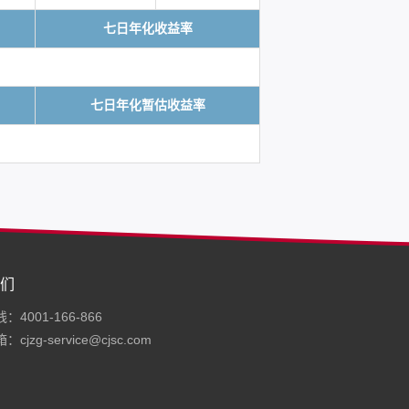
七日年化收益率
七日年化暂估收益率
们
4001-166-866
cjzg-service@cjsc.com