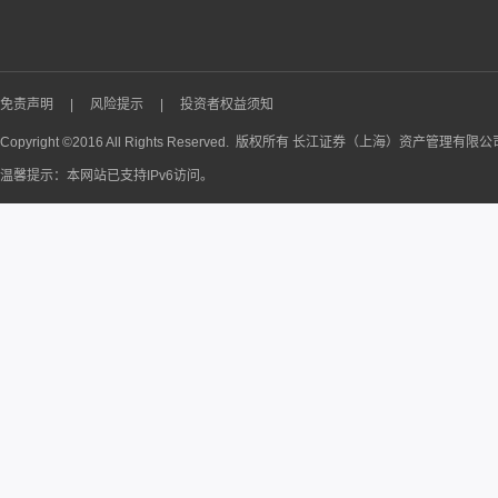
免责声明
|
风险提示
|
投资者权益须知
Copyright ©2016 All Rights Reserved. 版权所有 长江证券（上海）资产管理有限
温馨提示：本网站已支持IPv6访问。